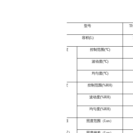
型号
TH
容积
(L)
温度
控制范围
(℃)
波动度
(℃)
均匀度
(℃)
湿度
控制范围
(%RH)
波动度
(%RH)
均匀度
(%RH)
光源
照度范围（
Lux
）
（选配）
照度偏差（
Lux
）