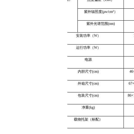
紫外辐照度
(μw/cm²
）
紫外光谱范围
(nm)
安装功率（
W
）
运行功率（
W
）
电源
内胆尺寸
(cm)
46
外箱尺寸
(cm)
67
包装尺寸
(cm)
86×
净重
(kg)
载物托架（标配）