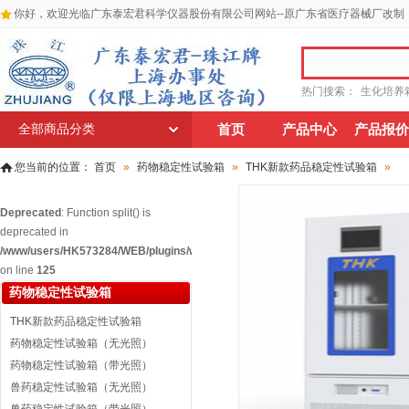
你好，欢迎光临广东泰宏君科学仪器股份有限公司网站--原广东省医疗器械厂改制
热门搜索：
生化培养
全部商品分类
首页
产品中心
产品报价
您当前的位置：
首页
»
药物稳定性试验箱
»
THK新款药品稳定性试验箱
»
Deprecated
: Function split() is
deprecated in
/www/users/HK573284/WEB/plugins/widgets/relatedgoodscat/widget_relatedg
on line
125
药物稳定性试验箱
THK新款药品稳定性试验箱
药物稳定性试验箱（无光照）
药物稳定性试验箱（带光照）
兽药稳定性试验箱（无光照）