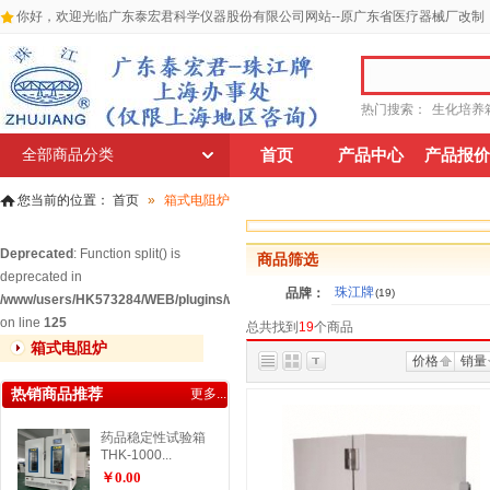
你好，欢迎光临广东泰宏君科学仪器股份有限公司网站--原广东省医疗器械厂改制
热门搜索：
生化培养
全部商品分类
首页
产品中心
产品报价
您当前的位置：
首页
»
箱式电阻炉
Deprecated
: Function split() is
商品筛选
deprecated in
珠江牌
品牌：
(19)
/www/users/HK573284/WEB/plugins/widgets/relatedgoodscat/widget_relatedg
on line
125
总共找到
19
个商品
箱式电阻炉
价格
销量
热销商品推荐
更多...
药品稳定性试验箱
THK-1000...
￥0.00