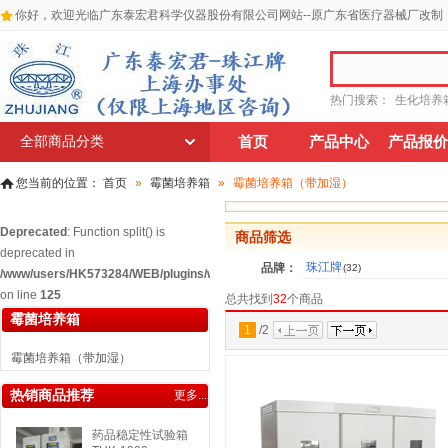
你好，欢迎光临广东泰宏君科学仪器股份有限公司网站--原广东省医疗器械厂改制
热门搜索：
生化培养
全部商品分类
首页
产品中心
产品报价
您当前的位置：
首页
»
霉菌培养箱
»
霉菌培养箱（带加湿）
Deprecated
: Function split() is
商品筛选
deprecated in
珠江牌
品牌：
(32)
/www/users/HK573284/WEB/plugins/widgets/relatedgoodscat/widget_relatedg
on line
125
总共找到
32
个商品
霉菌培养箱
1
/
2
霉菌培养箱（带加湿）
热销商品推荐
更多...
药品稳定性试验箱