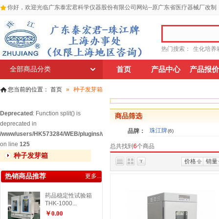
你好，欢迎光临广东泰宏君科学仪器股份有限公司网站--原广东省医疗器械厂改制
热门搜索：
生化培养
全部商品分类
首页
产品中心
产品报价
您当前的位置：
首页
»
种子发芽箱
Deprecated
: Function split() is
商品筛选
deprecated in
珠江牌
品牌：
(6)
/www/users/HK573284/WEB/plugins/widgets/relatedgoodscat/widget_relatedg
on line
125
总共找到
6
个商品
种子发芽箱
价格
销量
热销商品推荐
更多...
药品稳定性试验箱
THK-1000...
￥0.00