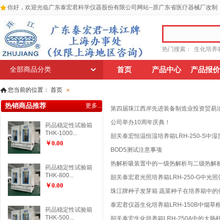
你好，欢迎光临广东泰宏君科学仪器股份有限公司网站--原广东省医疗器械厂改制
热门搜索：
生化培养
全部商品分类
首页
产品中心
产品报价
您当前的位置：
首页
»
热销商品推荐
更多...
第四届珠江西岸先进装备制造业投资贸易
公司举办10周年庆典！
药品稳定性试验箱
THK-1000...
韶关泰宏恒温恒湿培养箱LRH-250-S中
￥0.00
BOD5测试注意事项
热解析吸装置中的一级热解析与二级热解
药品稳定性试验箱
THK-800...
韶关泰宏君光照培养箱LRH-250-G中光
￥0.00
珠江牌种子发芽箱 蔬菜种子在培养箱中的
泰宏君仪器生化培养箱LRH-150B中烟
药品稳定性试验箱
THK-500...
韶关泰宏生化培养箱LRH-250A中的大